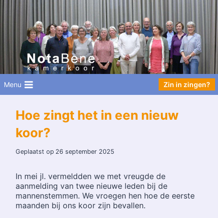
Doorgaan
naar
inhoud
Menu
Zin in zingen?
Hoe zingt het in een nieuw
koor?
Geplaatst op
26 september 2025
In mei jl. vermeldden we met vreugde de
aanmelding van twee nieuwe leden bij de
mannenstemmen. We vroegen hen hoe de eerste
maanden bij ons koor zijn bevallen.