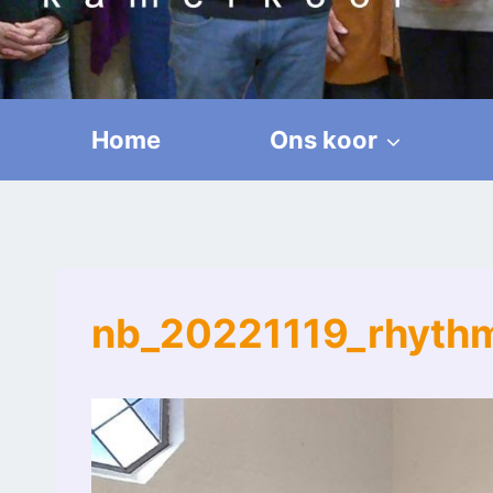
Home
Ons koor
nb_20221119_rhythm