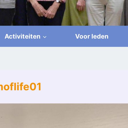
Activiteiten
Voor leden
oflife01